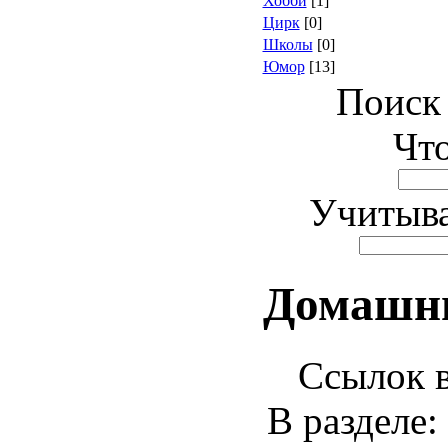
Хобби
[1]
Цирк
[0]
Школы
[0]
Юмор
[13]
Поиск 
Что
Учитыва
Домашн
Ссылок в
В разделе: