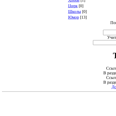
Хобби
[1]
Цирк
[0]
Школы
[0]
Юмор
[13]
По
Учит
Ссыло
В разд
Ссыло
В разд
До