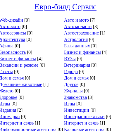
Евро-билд Сервис
Web-дизайн
[0]
Авто и мото
[7]
Авто-мото
[0]
Автозапчасти
[3]
Автосервисы
[0]
Автострахование
[1]
Архитектура
[0]
Астрология
[0]
Афиша
[0]
Базы данных
[0]
Безопасность
[0]
Бизнес и финансы
[4]
Бизнес и финансы
[4]
ВУЗы
[0]
Вакансии и резюме
[0]
Ветеринария
[0]
Газеты
[0]
Города
[0]
Дом и семья
[0]
Дом и семья
[0]
Домашние животные
[1]
Другое
[0]
Железо
[0]
Журналы
[0]
Здоровье
[0]
Знакомства
[3]
Игры
[0]
Игры
[0]
Издания
[2]
Инвестиции
[0]
Иномарки
[0]
Иностранные языки
[0]
Интернет и связь
[1]
Интернет и связь
[1]
Информационные агентства
[0]
Кадровые агентства
[0]