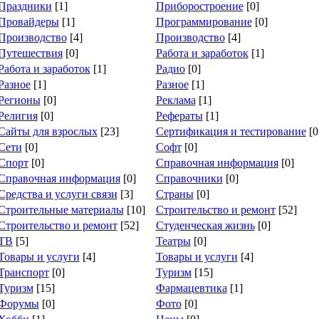
Праздники
[1]
Приборостроение
[0]
Провайдеры
[1]
Программирование
[0]
Производство
[4]
Производство
[4]
Путешествия
[0]
Работа и заработок
[1]
Работа и заработок
[1]
Радио
[0]
Разное
[1]
Разное
[1]
Регионы
[0]
Реклама
[1]
Религия
[0]
Рефераты
[1]
Сайты для взрослых
[23]
Сертификация и тестирование
[0
Сети
[0]
Софт
[0]
Спорт
[0]
Справочная информация
[0]
Справочная информация
[0]
Справочники
[0]
Средства и услуги связи
[3]
Страны
[0]
Строительные материалы
[10]
Строительство и ремонт
[52]
Строительство и ремонт
[52]
Студенческая жизнь
[0]
ТВ
[5]
Театры
[0]
Товары и услуги
[4]
Товары и услуги
[4]
Транспорт
[0]
Туризм
[15]
Туризм
[15]
Фармацевтика
[1]
Форумы
[0]
Фото
[0]