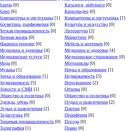
Карты
[0]
Каталоги, рейтинги
[0]
Кино
[6]
Кино/видео
[0]
Компьютеры и оргтехника
[1]
Компьютеры и оргтехника
[1]
Косметика, парфюмерия
[0]
Культура и искусство
[0]
Легкая промышленность
[0]
Литература
[2]
Личная жизнь
[0]
Маркетинг
[0]
Машиностроение
[0]
Мебель и интерьер
[0]
Медицина и здоровье
[4]
Медицина и здоровье
[4]
Медицинские услуги
[2]
Медицинское страхование
[0]
Мода
[0]
Мотоциклы
[0]
Музыка
[1]
Наука и образование
[1]
Наука и образование
[1]
Недвижимость
[5]
Недвижимость
[5]
Непознанное
[2]
Новости и СМИ
[1]
Обзоры
[0]
Общество и политика
[0]
Общество и политика
[0]
Одежда, обувь
[0]
Отдых и развлечения
[2]
Отдых и развлечения
[2]
Партии
[0]
Педагогика
[0]
Периферия
[0]
Пищевая промышленность
[0]
Погода
[0]
Полиграфия
[1]
Право
[0]