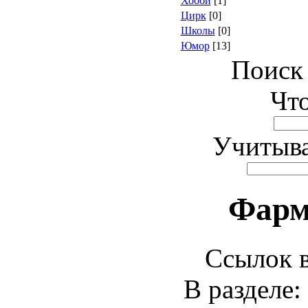
Хобби
[1]
Цирк
[0]
Школы
[0]
Юмор
[13]
Поиск 
Что
Учитыва
Фарм
Ссылок в
В разделе: