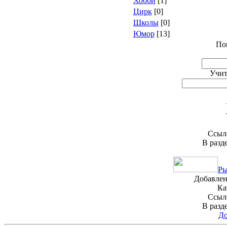
Хобби
[1]
Цирк
[0]
Школы
[0]
Юмор
[13]
По
Учит
Ссыло
В разд
Ры
Добавлена
Ка
Ссыло
В разд
До