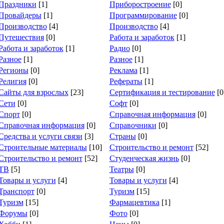
Праздники
[1]
Приборостроение
[0]
Провайдеры
[1]
Программирование
[0]
Производство
[4]
Производство
[4]
Путешествия
[0]
Работа и заработок
[1]
Работа и заработок
[1]
Радио
[0]
Разное
[1]
Разное
[1]
Регионы
[0]
Реклама
[1]
Религия
[0]
Рефераты
[1]
Сайты для взрослых
[23]
Сертификация и тестирование
[0
Сети
[0]
Софт
[0]
Спорт
[0]
Справочная информация
[0]
Справочная информация
[0]
Справочники
[0]
Средства и услуги связи
[3]
Страны
[0]
Строительные материалы
[10]
Строительство и ремонт
[52]
Строительство и ремонт
[52]
Студенческая жизнь
[0]
ТВ
[5]
Театры
[0]
Товары и услуги
[4]
Товары и услуги
[4]
Транспорт
[0]
Туризм
[15]
Туризм
[15]
Фармацевтика
[1]
Форумы
[0]
Фото
[0]