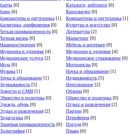
Карты
[0]
Каталоги, рейтинги
[0]
Кино
[6]
Кино/видео
[0]
Компьютеры и оргтехника
[1]
Компьютеры и оргтехника
[1]
Косметика, парфюмерия
[0]
Культура и искусство
[0]
Легкая промышленность
[0]
Литература
[2]
Личная жизнь
[0]
Маркетинг
[0]
Машиностроение
[0]
Мебель и интерьер
[0]
Медицина и здоровье
[4]
Медицина и здоровье
[4]
Медицинские услуги
[2]
Медицинское страхование
[0]
Мода
[0]
Мотоциклы
[0]
Музыка
[1]
Наука и образование
[1]
Наука и образование
[1]
Недвижимость
[5]
Недвижимость
[5]
Непознанное
[2]
Новости и СМИ
[1]
Обзоры
[0]
Общество и политика
[0]
Общество и политика
[0]
Одежда, обувь
[0]
Отдых и развлечения
[2]
Отдых и развлечения
[2]
Партии
[0]
Педагогика
[0]
Периферия
[0]
Пищевая промышленность
[0]
Погода
[0]
Полиграфия
[1]
Право
[0]