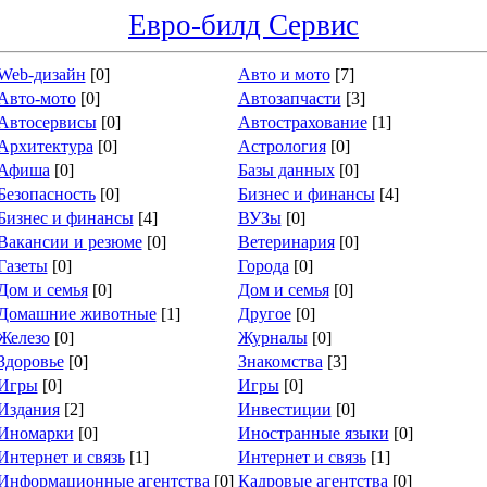
Евро-билд Сервис
Web-дизайн
[0]
Авто и мото
[7]
Авто-мото
[0]
Автозапчасти
[3]
Автосервисы
[0]
Автострахование
[1]
Архитектура
[0]
Астрология
[0]
Афиша
[0]
Базы данных
[0]
Безопасность
[0]
Бизнес и финансы
[4]
Бизнес и финансы
[4]
ВУЗы
[0]
Вакансии и резюме
[0]
Ветеринария
[0]
Газеты
[0]
Города
[0]
Дом и семья
[0]
Дом и семья
[0]
Домашние животные
[1]
Другое
[0]
Железо
[0]
Журналы
[0]
Здоровье
[0]
Знакомства
[3]
Игры
[0]
Игры
[0]
Издания
[2]
Инвестиции
[0]
Иномарки
[0]
Иностранные языки
[0]
Интернет и связь
[1]
Интернет и связь
[1]
Информационные агентства
[0]
Кадровые агентства
[0]