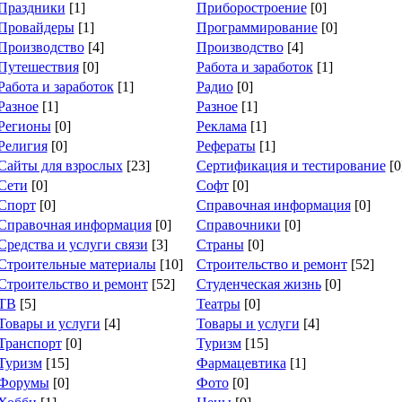
Праздники
[1]
Приборостроение
[0]
Провайдеры
[1]
Программирование
[0]
Производство
[4]
Производство
[4]
Путешествия
[0]
Работа и заработок
[1]
Работа и заработок
[1]
Радио
[0]
Разное
[1]
Разное
[1]
Регионы
[0]
Реклама
[1]
Религия
[0]
Рефераты
[1]
Сайты для взрослых
[23]
Сертификация и тестирование
[0
Сети
[0]
Софт
[0]
Спорт
[0]
Справочная информация
[0]
Справочная информация
[0]
Справочники
[0]
Средства и услуги связи
[3]
Страны
[0]
Строительные материалы
[10]
Строительство и ремонт
[52]
Строительство и ремонт
[52]
Студенческая жизнь
[0]
ТВ
[5]
Театры
[0]
Товары и услуги
[4]
Товары и услуги
[4]
Транспорт
[0]
Туризм
[15]
Туризм
[15]
Фармацевтика
[1]
Форумы
[0]
Фото
[0]