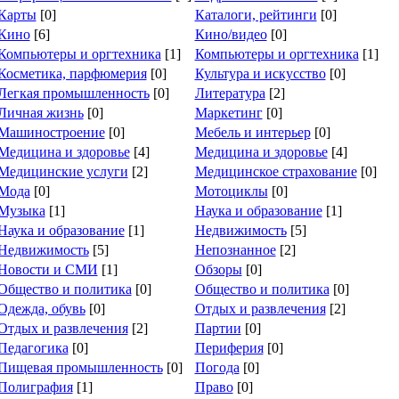
Карты
[0]
Каталоги, рейтинги
[0]
Кино
[6]
Кино/видео
[0]
Компьютеры и оргтехника
[1]
Компьютеры и оргтехника
[1]
Косметика, парфюмерия
[0]
Культура и искусство
[0]
Легкая промышленность
[0]
Литература
[2]
Личная жизнь
[0]
Маркетинг
[0]
Машиностроение
[0]
Мебель и интерьер
[0]
Медицина и здоровье
[4]
Медицина и здоровье
[4]
Медицинские услуги
[2]
Медицинское страхование
[0]
Мода
[0]
Мотоциклы
[0]
Музыка
[1]
Наука и образование
[1]
Наука и образование
[1]
Недвижимость
[5]
Недвижимость
[5]
Непознанное
[2]
Новости и СМИ
[1]
Обзоры
[0]
Общество и политика
[0]
Общество и политика
[0]
Одежда, обувь
[0]
Отдых и развлечения
[2]
Отдых и развлечения
[2]
Партии
[0]
Педагогика
[0]
Периферия
[0]
Пищевая промышленность
[0]
Погода
[0]
Полиграфия
[1]
Право
[0]