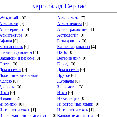
Евро-билд Сервис
Web-дизайн
[0]
Авто и мото
[7]
Авто-мото
[0]
Автозапчасти
[3]
Автосервисы
[0]
Автострахование
[1]
Архитектура
[0]
Астрология
[0]
Афиша
[0]
Базы данных
[0]
Безопасность
[0]
Бизнес и финансы
[4]
Бизнес и финансы
[4]
ВУЗы
[0]
Вакансии и резюме
[0]
Ветеринария
[0]
Газеты
[0]
Города
[0]
Дом и семья
[0]
Дом и семья
[0]
Домашние животные
[1]
Другое
[0]
Железо
[0]
Журналы
[0]
Здоровье
[0]
Знакомства
[3]
Игры
[0]
Игры
[0]
Издания
[2]
Инвестиции
[0]
Иномарки
[0]
Иностранные языки
[0]
Интернет и связь
[1]
Интернет и связь
[1]
Информационные агентства
[0]
Кадровые агентства
[0]