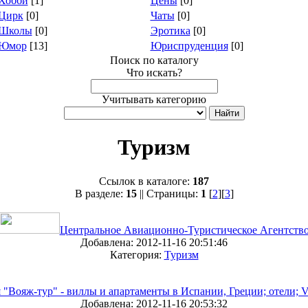
Хобби
[1]
Цены
[0]
Цирк
[0]
Чаты
[0]
Школы
[0]
Эротика
[0]
Юмор
[13]
Юриспруденция
[0]
Поиск по каталогу
Что искать?
Учитывать категорию
Туризм
Ссылок в каталоге:
187
В разделе:
15
|| Страницы:
1
[
2
][
3
]
Центральное Авиационно-Туристическое Агентств
Добавлена: 2012-11-16 20:51:46
Категория:
Туризм
"Вояж-тур" - виллы и апартаменты в Испании, Греции; отели; V
Добавлена: 2012-11-16 20:53:32