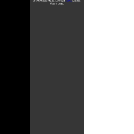
astronomerolog.ru.|Смотри
здесь
купить
бетон цена.