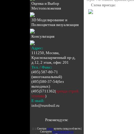
Оценка и Выбор
Схема проезда:
Местоположения
3D Моделирование и
Полноцветная визуализация
Консультация
Адрес:
111250, Москва,
Красноказарменный пр-д,
д.12, 2 этаж, офис 201
Тел. / Факс:
(495) 587-80-71
(многоканальный)
(495)580-37-54(без
выходных)
(495)5711362(
аренда строй.
техники
)
E-mail:
info@eurobuil.ru
Рекомендуем:
:: :: Смотри
здесь
купить склад в области.|
Смотрите
astronomerolog.ru