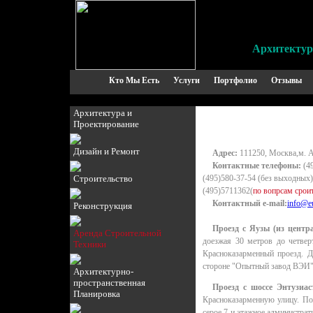
Архитектур
Кто Мы Есть
Услуги
Портфолио
Отзывы
Архитектура и
Проектирование
Дизайн и Ремонт
Адрес:
111250, Москва,м. А
Контактные телефоны:
(49
Строительство
(495)580-37-54 (без выходных)
(495)5711362(
по вопрсам срои
Контактный e-mail:
info@eu
Реконструкция
Проезд с Яузы (из центра
Аренда Строительной
доезжая 30 метров до четверт
Техники
Красноказарменный проезд. Д
стороне "Опытный завод ВЭИ".
Архитектурно-
пространственная
Проезд с шоссе Энтузиас
Планировка
Красноказарменную улицу. По
серое 7-и этажное администра