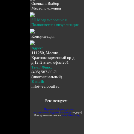
Оценка и Выбор
Местоположения
3D Моделирование и
Полноцветная визуализация
Консультация
Адрес:
111250, Москва,
Красноказарменный пр-д,
д.12, 2 этаж, офис 201
Тел. / Факс:
(495) 587-80-71
(многоканальный)
E-mail:
info@eurobuil.ru
Рекомендуем:
:: ::
Чернышов Борис депутат
государственной думы
|
ava group
тендеры|
Ильсур метшин сын на
www.24smi.org
.