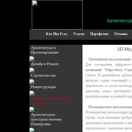
Архитектур
Кто Мы Есть
Услуги
Портфолио
Отзывы
Архитектура и
3D Мод
Проектирование
Трехмерная визуализация
Дизайн и Ремонт
Для составления цифровог
компании "Евро-билд Сер
Строительство
Canvas. В дальнейшем группа
проведет серию совещаний с 
затребовать , в случае необхо
Реконструкция
заказчику ясное трехмерно
проектирования на ранней стад
Аренда Строительной
Техники
Полноцветная визуализац
Полноцветная визуализация пр
Архитектурно-
случае, если компании требуе
пространственная
зрительное представление о п
Планировка
определиться с нюансами цвета