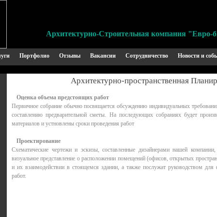
Архитектурно-Строительная компания "Евро-б
луги
Портфолио
Отзывы
Вакансии
Сотрудничество
Новости и соб
Архитектурно-пространственная Плани
Оценка объема предстоящих работ
Первичное собрание обычно посвящается обсуждению индивидуальных требований 
составлению предварительной сметы. На последующих собраниях будет произв
материалов и устновлены сроки проведения работ
Проектирование
Схематические чертежи и эскизы, составленные дизайнерами нашей компании,
визуальное представление о расположении помещений (офисов, открытых простран
и их взаимодействии в стоящемся здании, а также послужат руководством для
работ.