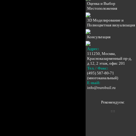
Оценка и Выбор
Местоположения
3D Моделирование и
Полноцветная визуализация
Консультация
Адрес:
111250, Москва,
Красноказарменный пр-д,
д.12, 2 этаж, офис 201
Тел. / Факс:
(495) 587-80-71
(многоканальный)
E-mail:
info@eurobuil.ru
Рекомендуем:
:: ::