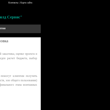
Контакты
|
Карта сайта
илд Сервис"
ытия
ровка
заказчика, оценке проекта и
еден расчет бюджета, выбор
 помогут клиентам получить
ств, зон общего пользования)
 финального этапа монтажных