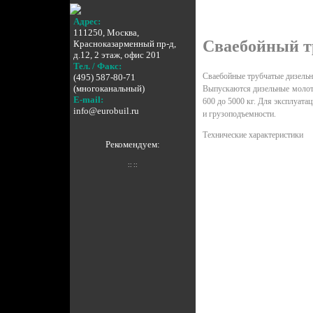
Масса гидромолота бе
Адрес:
111250, Москва,
Сваебойный т
Красноказарменный пр-д,
д.12, 2 этаж, офис 201
Тел. / Факс:
Сваебойные трубчатые дизельны
(495) 587-80-71
(многоканальный)
Выпускаются дизельные молот
E-mail:
600 до 5000 кг. Для эксплуат
info@eurobuil.ru
и грузоподъемности.
Технические характеристики
Рекомендуем:
Масса ударной части, 
Наибольшая потенциал
:: ::
Масса забиваемой сваи
Габаритные размеры, 
Габаритные размеры,
Габаритные размеры, 
Масса дизельного моло