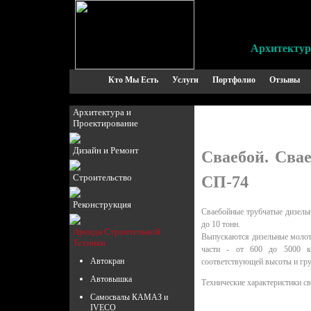
Архитектур
Кто Мы Есть
Услуги
Портфолио
Отзывы
Архитектура и
Проектирование
Дизайн и Ремонт
Сваебой. Сва
Строительство
СП-74
Реконструкция
Сваебойные трубчатые дизельн
до 10 тонн.
Аренда Строительной
Выпускаются дизельные молот
Техники
части - от 600 до 5000 кг
Автокран
соответствующей высоты и гр
Автовышка
Технические характеристики с
Масса ударной части, 
Самосвалы КАМАЗ и
IVECO