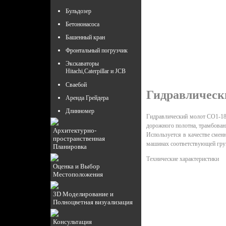
Наибольшая потенциал
Бульдозер
Масса забиваемой сваи
Габаритные размеры, 
Бетононасоса
Габаритные размеры,
Башенный кран
Габаритные размеры, 
Фронтальный погрузчик
Масса дизельного моло
Экскаваторы
Hitachi,Caterpillar и JCB
Сваебой
Гидравлическ
Аренда Грейдера
Длинномер
Гидравлический молот СО1-183
дорожного полотна, трамбован
Архитектурно-
Используется в качестве смен
пространственная
машинах соответствующей гру
Планировка
Технические характеристики
Оценка и Выбор
Масса ударной части, 
Местоположения
Энергия удара, кДж
Частота ударов, мин.-
3D Моделирование и
Полноцветная визуализация
Рабочее давление гид
Расход жидкости, л/ми
Консультация
Длина гидромолота, 